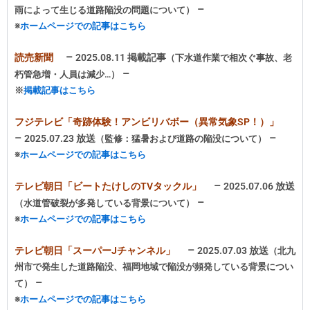
–
雨によって生じる道路陥没の問題について）
※
ホームページでの記事はこちら
–
読売新聞
2025.08.11 掲載記事
（下水道作業で相次ぐ事故、老
–
朽管急増・人員は減少…）
※
掲載記事はこちら
フジテレビ「奇跡体験！アンビリバボー（異常気象SP！）」
–
–
2025.07.23 放送
（監修：猛暑および道路の陥没について）
※
ホームページでの記事はこちら
–
テレビ朝日「ビートたけしのTVタックル」
2025.07.06 放送
–
（水道管破裂が多発している背景について
）
※
ホームページでの記事はこちら
–
テレビ朝日「スーパーJチャンネル」
2025.07.03 放送
（北九
州市で発生した道路陥没、福岡地域で陥没が頻発している背景
につい
–
て）
※
ホームページでの記事はこちら