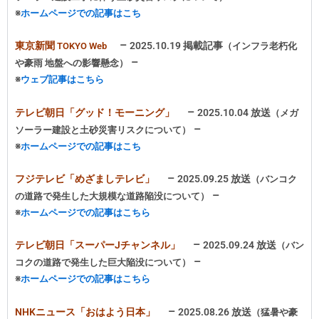
※
ホームページでの記事はこち
–
東京新聞
2025.10.19 掲載記事
TOKYO Web
（インフラ老朽化
–
や豪雨 地盤への影響懸念）
※
ウェブ記事はこちら
–
テレビ朝日「グッド！モーニング」
2025.10.04 放送
（メガ
–
ソーラー建設と土砂災害リスクについて）
※
ホームページでの記事はこち
–
フジテレビ「めざましテレビ」
2025.09.25 放送
（バンコク
–
の道路で発生した大規模な道路陥没について
）
※
ホームページでの記事はこちら
–
テレビ朝日「スーパーJチャンネル」
2025.09.24 放送
（バン
–
コクの道路で発生した巨大陥没
について）
※
ホームページでの記事はこちら
–
NHKニュース「おはよう日本」
2025.08.26 放送
（猛暑や豪