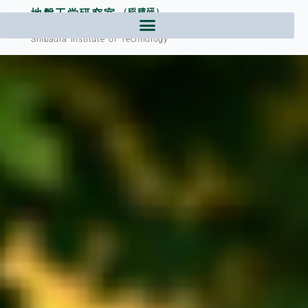
内
地盤工学研究室
（稲積研）
容
芝浦工業大学工学部土木工学課程
を
Shibaura Institute of Technology
ス
キ
ッ
プ