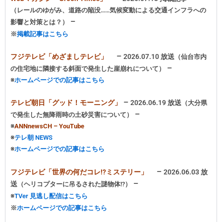
（レールのゆがみ、道路の陥没……気候変動による交通インフラへの
–
影響と対策とは？
）
※
掲載記事はこちら
–
フジテレビ「めざましテレビ」
2026.07.10 放送
（仙台市内
–
の住宅地に隣接する斜面で発生した崖崩れについて
）
※
ホームページでの記事はこちら
–
テレビ朝日「グッド！モーニング」
2026.06.19 放送
（大分県
–
で発生した無降雨時の土砂災害について
）
※
ANNnewsCH – YouTube
※
テレ朝 NEWS
※
ホームページでの記事はこちら
–
フジテレビ「世界の何だコレ!?ミステリー」
2026.06.03 放
–
送
（ヘリコプターに吊るされた謎物体!?）
※
TVer 見逃し配信はこちら
※
ホームページでの記事はこちら