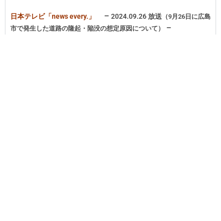
–
日本テレビ「news every.」
2024.09.26 放送
（9月26日に広島
–
市で発生した道路の隆起・陥没の想定原因について）
※
ホームページでの記事はこち
–
中國新聞デジタル
2024.09.26 掲載記事
（専門家が原因分析
–
広島市西区の陥没事故）
※
ウェブ記事はこちら
–
テレビ朝日「スーパーJチャンネル」
2024.09.18 放送
（地盤
–
陥没の発生原因とその予兆）
※
ホームページでの記事はこち
–
フジテレビ「めざましテレビ」
2024.09.18 放送
（東京・大
–
田区で突如発生した道路陥没の原因とメカニズム）
※
ホームページでの記事はこち
–
住宅新報
2024.08.20 掲載記事
（広がる最新技術の「防災テッ
–
ク」）