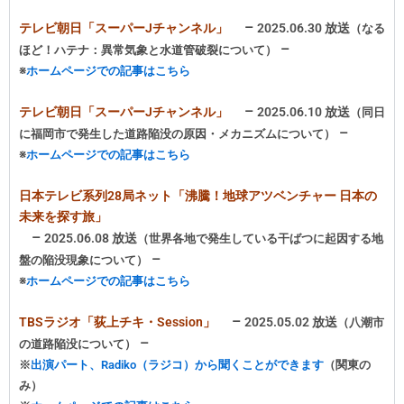
–
テレビ朝日「スーパーJチャンネル」
2025.06.30 放送
（なる
–
ほど！ハテナ：異常気象と水道管破裂
について）
※
ホームページでの記事はこちら
–
テレビ朝日「スーパーJチャンネル」
2025.06.10 放送
（同日
–
に福岡市で発生した
道路陥没の原因・メカニズムについて）
※
ホームページでの記事はこちら
日本テレビ系列28局ネット「
沸騰！地球アツベンチャー 日本の
未来を探す旅
」
–
2025.06.08 放送
（世界各地で発生している干ばつに起因する地
–
盤の陥没現象について）
※
ホームページでの記事はこちら
–
TBSラジオ「荻上チキ・Session」
2025.05.02 放送
（八潮市
–
の道路陥没について）
※
出演パート、Radiko（ラジコ）から聞くことができます
（関東の
み）