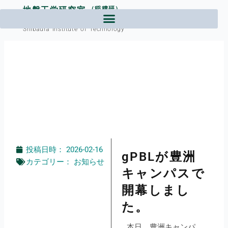
内
地盤工学研究室
（稲積研）
容
芝浦工業大学工学部土木工学課程
を
Shibaura Institute of Technology
ス
キ
ッ
プ
投稿日時：
2026-02-16
gPBLが豊洲
カテゴリー：
お知らせ
キャンパスで
開幕しまし
た。
本日、豊洲キャンパ