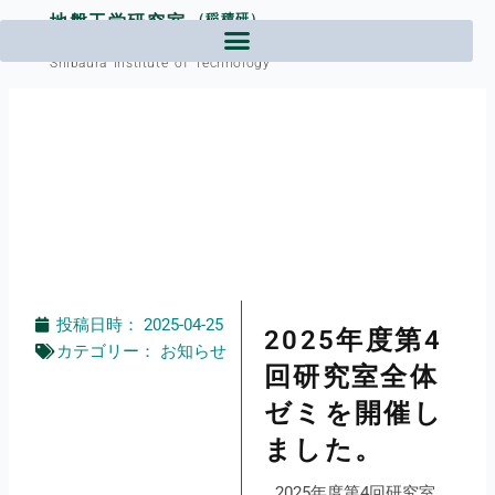
内
地盤工学研究室
（稲積研）
容
芝浦工業大学工学部土木工学課程
を
Shibaura Institute of Technology
ス
キ
ッ
プ
投稿日時：
2025-04-25
2025年度第4
カテゴリー：
お知らせ
回研究室全体
ゼミを開催し
ました。
2025年度第4回研究室