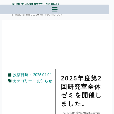
内
地盤工学研究室
（稲積研）
容
芝浦工業大学工学部土木工学課程
を
Shibaura Institute of Technology
ス
キ
ッ
プ
投稿日時：
2025-04-04
2025年度第2
カテゴリー：
お知らせ
回研究室全体
ゼミを開催し
ました。
2025年度第2回研究室