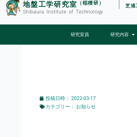
（稲積研）
地盤工学研究室
内
芝浦
容
Shibaura Institute of Technology
を
ス
研究室員
研究内容
キ
ッ
プ
投稿日時：
2022-03-17
カテゴリー：
お知らせ