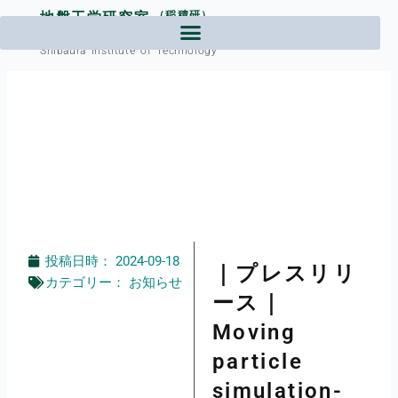
内
地盤工学研究室
（稲積研）
容
芝浦工業大学工学部土木工学課程
を
Shibaura Institute of Technology
ス
キ
ッ
プ
投稿日時：
2024-09-18
｜プレスリリ
カテゴリー：
お知らせ
ース｜
Moving
particle
simulation-