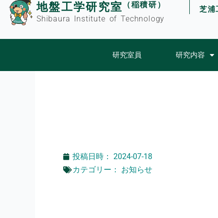
（稲積研）
地盤工学研究室
内
芝浦
容
Shibaura Institute of Technology
を
ス
研究室員
研究内容
キ
ッ
プ
投稿日時：
2024-07-18
カテゴリー：
お知らせ