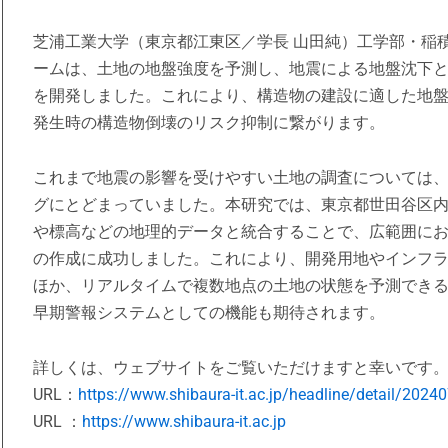
芝浦工業大学（東京都江東区／学長 山田純）工学部・稲
ームは、土地の地盤強度を予測し、地震による地盤沈下
を開発しました。これにより、構造物の建設に適した地
発生時の構造物倒壊のリスク抑制に繋がります。
これまで地震の影響を受けやすい土地の調査については
グにとどまっていました。本研究では、東京都世田谷区内
や標高などの地理的データと統合することで、広範囲にお
の作成に成功しました。これにより、開発用地やインフ
ほか、リアルタイムで複数地点の土地の状態を予測でき
早期警報システムとしての機能も期待されます。
詳しくは、ウェブサイトをご覧いただけますと幸いです
URL：
https://www.shibaura-it.ac.jp/headline/detail/202
URL ：
https://www.shibaura-it.ac.jp