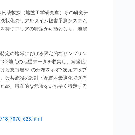
積真哉教授（地盤工学研究室）らの研究チ
と液状化のリアルタイム被害予測システム
盤を持つエリアの特定が可能となり、地震
、特定の地域における限定的なサンプリン
433地点の地盤データを収集し、緯経度
ける支持層※¹の分布を示す3次元マップ
ラ、公共施設の設計・配置を最適化できる
るため、潜在的な危険をいち早く特定する
。
40718_7070_623.html