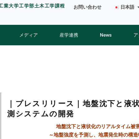
工業大学工学部土木工学課程
お問い合わせ
日本語
メディア
産学連携
News
ア
｜プレスリリース｜地盤沈下と液
測システムの開発
地盤沈下と液状化のリアルタイム被
～地盤強度を予測し、地震発生時の構造