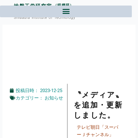
内
地盤工学研究室
（稲積研）
容
芝浦工業大学工学部土木工学課程
を
Shibaura Institute of Technology
ス
キ
ッ
プ
投稿日時：
2023-12-25
〝メディア〟
カテゴリー：
お知らせ
を追加・更新
しました。
テレビ朝日「スーパ
ーＪチャンネル」